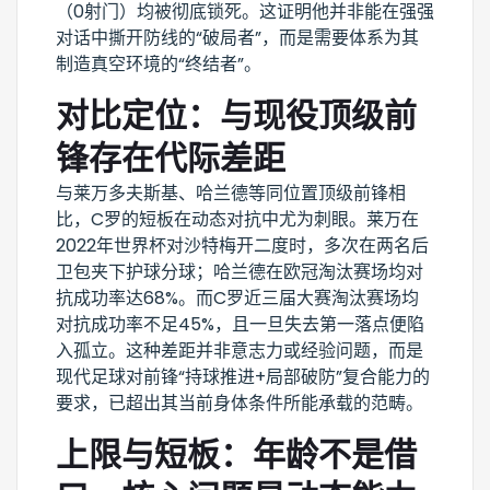
（0射门）均被彻底锁死。这证明他并非能在强强
对话中撕开防线的“破局者”，而是需要体系为其
制造真空环境的“终结者”。
对比定位：与现役顶级前
锋存在代际差距
与莱万多夫斯基、哈兰德等同位置顶级前锋相
比，C罗的短板在动态对抗中尤为刺眼。莱万在
2022年世界杯对沙特梅开二度时，多次在两名后
卫包夹下护球分球；哈兰德在欧冠淘汰赛场均对
抗成功率达68%。而C罗近三届大赛淘汰赛场均
对抗成功率不足45%，且一旦失去第一落点便陷
入孤立。这种差距并非意志力或经验问题，而是
现代足球对前锋“持球推进+局部破防”复合能力的
要求，已超出其当前身体条件所能承载的范畴。
上限与短板：年龄不是借