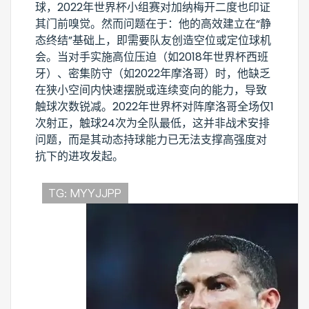
球，2022年世界杯小组赛对加纳梅开二度也印证
其门前嗅觉。然而问题在于：他的高效建立在“静
态终结”基础上，即需要队友创造空位或定位球机
会。当对手实施高位压迫（如2018年世界杯西班
牙）、密集防守（如2022年摩洛哥）时，他缺乏
在狭小空间内快速摆脱或连续变向的能力，导致
触球次数锐减。2022年世界杯对阵摩洛哥全场仅1
次射正，触球24次为全队最低，这并非战术安排
问题，而是其动态持球能力已无法支撑高强度对
抗下的进攻发起。