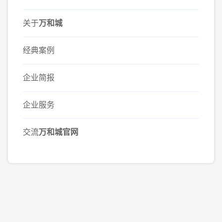
关于
万和城
经典案例
企业简报
企业服务
交流
万和城官网