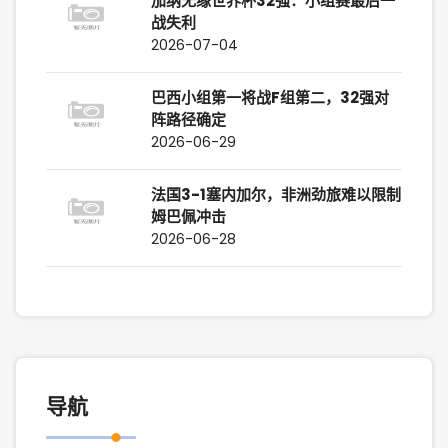
加纳无缘世界杯32强：小组赛最后一
战失利
2026-07-04
巴西小组第一将战F组第二，32强对
阵路径确定
2026-06-29
法国3-1塞内加尔，非洲劲旅难以限制
姆巴佩冲击
2026-06-28
导航