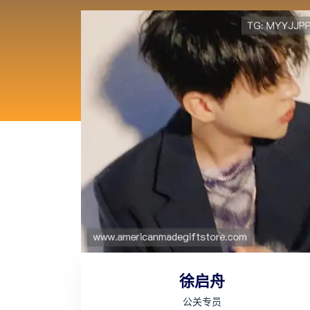
徐启舟
公关专员