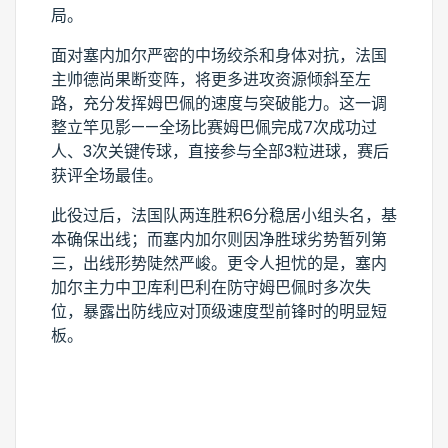
局。
面对塞内加尔严密的中场绞杀和身体对抗，法国
主帅德尚果断变阵，将更多进攻资源倾斜至左
路，充分发挥姆巴佩的速度与突破能力。这一调
整立竿见影——全场比赛姆巴佩完成7次成功过
人、3次关键传球，直接参与全部3粒进球，赛后
获评全场最佳。
此役过后，法国队两连胜积6分稳居小组头名，基
本确保出线；而塞内加尔则因净胜球劣势暂列第
三，出线形势陡然严峻。更令人担忧的是，塞内
加尔主力中卫库利巴利在防守姆巴佩时多次失
位，暴露出防线应对顶级速度型前锋时的明显短
板。