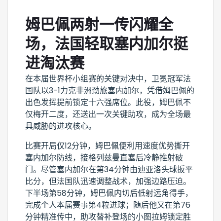
姆巴佩两射一传闪耀全
场，法国轻取塞内加尔挺
进淘汰赛
在本届世界杯小组赛的关键对决中，卫冕冠军法
国队以3-1力克非洲劲旅塞内加尔，凭借姆巴佩的
出色发挥提前锁定十六强席位。此役，姆巴佩不
仅梅开二度，还送出一次关键助攻，成为全场最
具威胁的进攻核心。
比赛开局仅12分钟，姆巴佩便利用速度优势撕开
塞内加尔防线，接格列兹曼直塞后冷静推射破
门。尽管塞内加尔在第34分钟由迪亚洛头球扳平
比分，但法国队迅速调整战术，加强边路压迫。
下半场第58分钟，姆巴佩内切后低射远角得手，
完成个人本届赛事第4粒进球；随后他又在第76
分钟精准传中，助攻替补登场的小图拉姆锁定胜