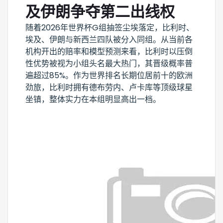
及伊朗争夺第二出线权
随着2026年世界杯G组抽签尘埃落定，比利时、
埃及、伊朗与新西兰四队被分入同组。从当前各
机构开出的赔率和模型预测来看，比利时以压倒
性优势被视为小组头名最大热门，其晋级概率普
遍超过85%。作为世界排名长期位居前十的欧洲
劲旅，比利时拥有德布劳内、卢卡库等顶级球星
坐镇，整体实力在本组明显高出一档。