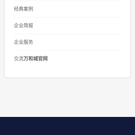
经典案例
企业简报
企业服务
交流
万和城官网