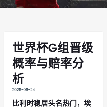
世界杯G组晋级
概率与赔率分
析
2026-06-24
比利时稳居头名热门，埃