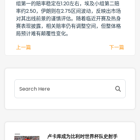
组第一的赔率稳定在1.20左右，埃及小组第二赔
率约2.50，伊朗则在2.75区间波动，反映出市场
对其出线前景的谨慎评估。随着临近开赛及热身
赛表现披露，相关赔率仍有调整空间，但整体格
局预计难有颠覆性变化。
上一篇
下一篇
卢卡库成为比利时世界杯队史射手