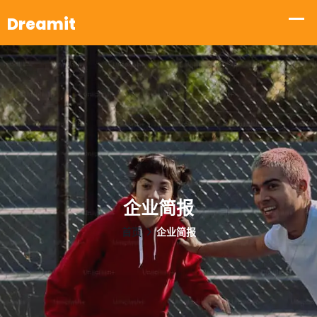
企业简报
首页
企业简报