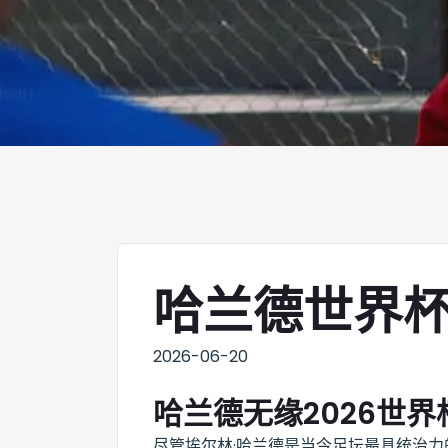
哈兰德世界
2026-06-20
哈兰德无缘2026世
尽管埃尔林·哈兰德是当今足坛最具统治力