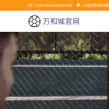
naturalisticundefined
上海市静安区梅园路