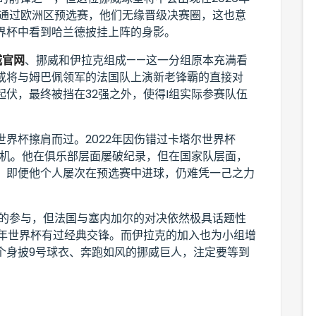
能通过欧洲区预选赛，他们无缘晋级决赛圈，这也意
界杯中看到哈兰德披挂上阵的身影。
城官网
、挪威和伊拉克组成——这一分组原本充满看
或将与姆巴佩领军的法国队上演新老锋霸的直接对
伏，最终被挡在32强之外，使得I组实际参赛队伍
。
界杯擦肩而过。2022年因伤错过卡塔尔世界杯
时机。他在俱乐部层面屡破纪录，但在国家队层面，
。即便他个人屡次在预选赛中进球，仍难凭一己之力
德的参与，但法国与塞内加尔的对决依然极具话题性
2年世界杯有过经典交锋。而伊拉克的加入也为小组增
个身披9号球衣、奔跑如风的挪威巨人，注定要等到