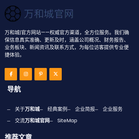
万和城|官方网站——权威官方渠道，全方位服务。我们确
保信息真实准确、更新及时，涵盖公司概况、财务报告、
业务板块、新闻资讯及联系方式，为每位访客提供专业便
捷体验。
导航
关于
万和城
经典案例
企业简报
企业服务
交流
万和城官网
SiteMap
推荐文章