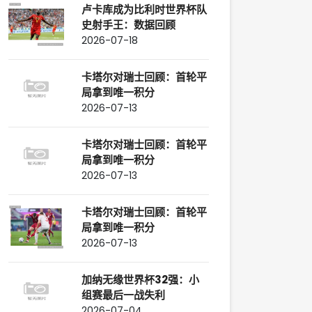
卢卡库成为比利时世界杯队
史射手王：数据回顾
2026-07-18
卡塔尔对瑞士回顾：首轮平
局拿到唯一积分
2026-07-13
卡塔尔对瑞士回顾：首轮平
局拿到唯一积分
2026-07-13
卡塔尔对瑞士回顾：首轮平
局拿到唯一积分
2026-07-13
加纳无缘世界杯32强：小
组赛最后一战失利
2026-07-04