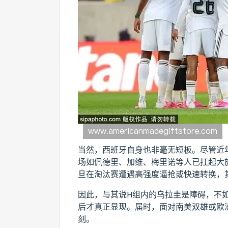
当然，西班牙自身也非毫无短板。尽管近
场如佩德里、加维、梅里诺等人已扛起大
旦在淘汰赛遭遇高强度逼抢或快速转换，
因此，与其说H组内的乌拉圭是障碍，不如
后才真正显现。届时，面对南美双雄或欧
刻。