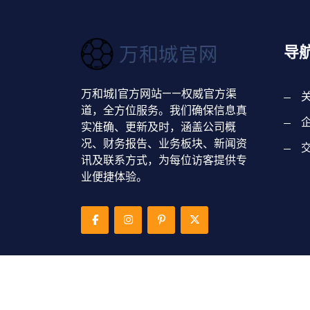
导
万和城|官方网站——权威官方渠
道，全方位服务。我们确保信息真
实准确、更新及时，涵盖公司概
况、财务报告、业务板块、新闻资
讯及联系方式，为每位访客提供专
业便捷体验。
Copyright © 2026 - 版权所有
万和城|官方网