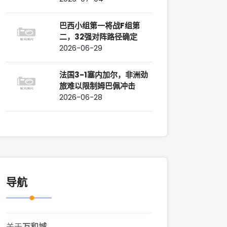
巴西小组第一将战F组第
二，32强对阵路径确定
2026-06-29
法国3-1塞内加尔，非洲劲
旅难以限制姆巴佩冲击
2026-06-28
导航
关于
万和城