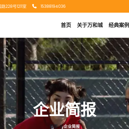
228号1211室
15388194036
首页
关于
万和城
经典案
企业简报
首页
企业简报