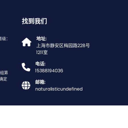
找到我们
地址:
晋级：
上海市静安区梅园路228号
1211室
电话:
15388194036
F组第
确定
邮箱:
naturalisticundefined