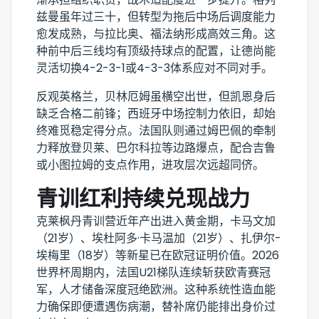
兹曼虽年过三十，但转型为拖后中场后调度能力
愈发成熟，与拉比奥、福法纳形成高效三角。这
种前中后三线均有顶级持球点的配置，让德尚能
灵活切换4-2-3-1或4-3-3体系应对不同对手。
反观英格兰，贝林厄姆虽横空出世，但凯恩身后
缺乏合格二前锋；西班牙中场控制力依旧，却始
终难觅稳定得分点。法国队则通过姆巴佩的牵制
力释放登贝莱、巴尔科拉等边路爆点，配合吉鲁
或小图拉姆的支点作用，进攻层次远超同侪。
青训红利持续兑现战力
克莱枫丹青训营近年产出进入黄金期，卡马文加
（21岁）、埃杜阿多·卡马温加（21岁）、扎伊尔-
埃梅里（18岁）等新星已在欧冠证明价值。2026
世界杯周期内，法国U21梯队连续斩获欧青赛冠
军，人才储备深度冠绝欧洲。这种系统性造血能
力确保即便遭遇伤病潮，替补席仍能排出身价过