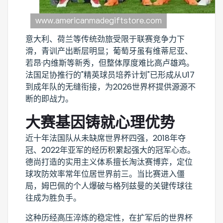
意大利、荷兰等传统劲旅受限于联赛竞争力下
滑，青训产出断层明显；葡萄牙虽有维蒂尼亚、
若昂·内维斯等新秀，但整体厚度难比高卢雄鸡。
法国足协推行的"精英球员培养计划"已形成从U17
到成年队的无缝衔接，为2026世界杯提供源源不
断的即战力。
大赛基因铸就心理优势
近十年法国队从未缺席世界杯四强，2018年夺
冠、2022年亚军的经历积累起强大的冠军心态。
德尚打造的实用主义体系擅长淘汰赛博弈，定位
球攻防效率常年位居世界前三。当比赛进入僵
局，姆巴佩的个人爆破与格列兹曼的关键传球往
往成为胜负手。
这种历经高压淬炼的稳定性，在扩军后的世界杯