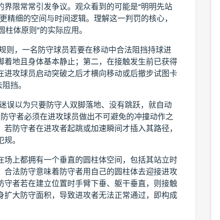
的界限常常引发争议。观众看到的可能是“明明先站
是更精细的空间与时间逻辑。理解这一判罚的核心，
圆柱体原则”的实际应用。
BA规则，一名防守球员若要在移动中合法阻挡持球进
脚着地且身体基本静止；第二，在接触发生前已获得
在进攻球员启动突破之后才横向移动或后撤步试图卡
法阻挡。
球迷误以为只要防守人双脚落地、没有跳跃，就自动
—防守者必须在进攻球员做出不可避免的冲撞动作之
。若防守者在进攻者起跳或加速瞬间才插入其路径，
犯规。
在场上都拥有一个垂直的圆柱体空间，包括其站立时
。合法防守意味着防守者用自己的圆柱体去迎接进攻
防守者若在建立位置时手臂下垂、躯干垂直，则接触
身扩大防守面积，导致进攻者无法正常通过，即构成