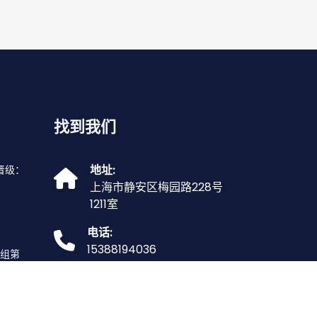
找到我们
地址:
晋级：
上海市静安区梅园路228号
1211室
电话:
15388194036
F组第
确定
邮箱:
naturalisticundefined