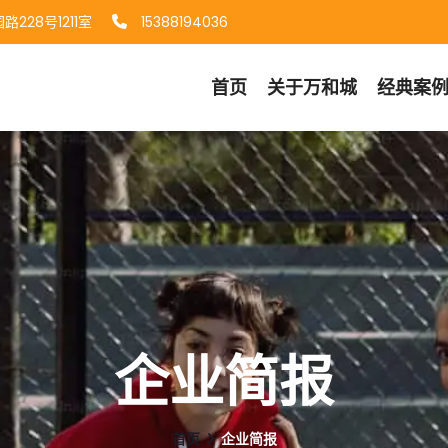
228号1211室
15388194036
首页
关于
万和城
经典案
企业简报
首页
企业简报