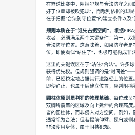
在篮球比赛中，阻挡犯规与合法防守之间
好了位置却被吹犯规”，而裁判依据的却
在于把握“合法防守位置”的建立条件以及“
规则本质在于“谁先占据空间”
。根据FI
攻者，必须满足两个关键条件：第一，双
合法防守位置。这意味着，如果防守者是
位，即便看似“站住了”，也极可能构成非
这里的关键误区在于“站住≠合法”。许多
获得优先权。但规则强调的是“时间差”—
前，已经稳定地占据其行进路径上的位置
即使静止，也属于后建立位置，应判阻挡
圆柱体原则是判罚的物理基础
。每位球员
双脚所覆盖的区域及向上延伸的合理高度
者的圆柱体，而非侵入对方空间。例如，
通常视为合法；但若提前伸臂、探肩或侧
非法使用身体，属于阻挡犯规。