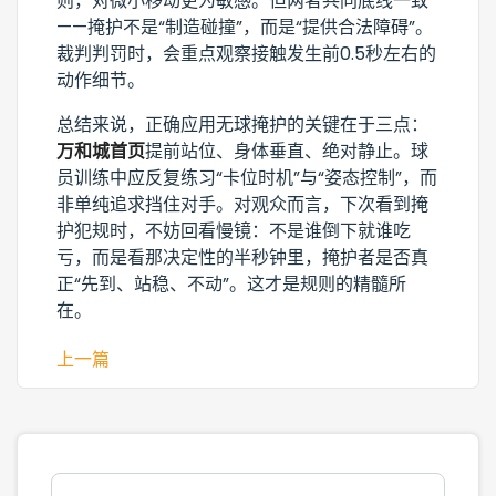
则，对微小移动更为敏感。但两者共同底线一致
——掩护不是“制造碰撞”，而是“提供合法障碍”。
裁判判罚时，会重点观察接触发生前0.5秒左右的
动作细节。
总结来说，正确应用无球掩护的关键在于三点：
万和城首页
提前站位、身体垂直、绝对静止。球
员训练中应反复练习“卡位时机”与“姿态控制”，而
非单纯追求挡住对手。对观众而言，下次看到掩
护犯规时，不妨回看慢镜：不是谁倒下就谁吃
亏，而是看那决定性的半秒钟里，掩护者是否真
正“先到、站稳、不动”。这才是规则的精髓所
在。
上一篇