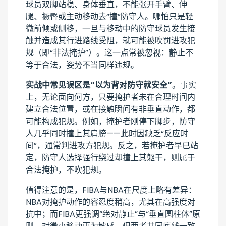
球员双脚站稳、身体垂直，不能张开手臂、伸
腿、撅臀或主动移动去“撞”防守人。哪怕只是轻
微前倾或侧移，一旦与移动中的防守球员发生接
触并造成其行进路线受阻，就可能被吹罚进攻犯
规（即“非法掩护”）。这一点常被忽视：静止不
等于合法，姿势不当同样违规。
实战中常见误区是“以为背对防守就安全”
。事实
上，无论面向何方，只要掩护者未在合理时间内
建立合法位置，或在接触瞬间有非垂直动作，都
可能构成犯规。例如，掩护者刚停下脚步，防守
人几乎同时撞上其肩膀——此时因缺乏“反应时
间”，通常判进攻方犯规。反之，若掩护者早已站
定，防守人选择强行绕过却撞上其躯干，则属于
合法掩护，不吹犯规。
值得注意的是，FIBA与NBA在尺度上略有差异：
NBA对掩护动作的容忍度稍高，尤其在高强度对
抗中；而FIBA更强调“绝对静止”与“垂直圆柱体”原