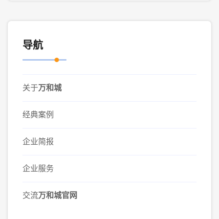
导航
关于
万和城
经典案例
企业简报
企业服务
交流
万和城官网