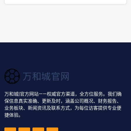
万和城|官方网站——权威官方渠道，全方位服务。我们确
保信息真实准确、更新及时，涵盖公司概况、财务报告、
业务板块、新闻资讯及联系方式，为每位访客提供专业便
捷体验。