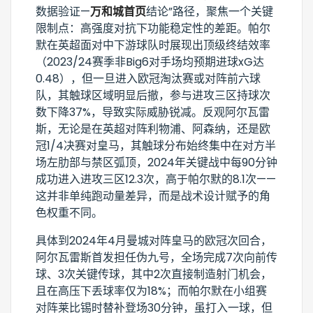
数据验证—
万和城首页
结论”路径，聚焦一个关键
限制点：高强度对抗下功能稳定性的差距。帕尔
默在英超面对中下游球队时展现出顶级终结效率
（2023/24赛季非Big6对手场均预期进球xG达
0.48），但一旦进入欧冠淘汰赛或对阵前六球
队，其触球区域明显后撤，参与进攻三区持球次
数下降37%，导致实际威胁锐减。反观阿尔瓦雷
斯，无论是在英超对阵利物浦、阿森纳，还是欧
冠1/4决赛对皇马，其触球分布始终集中在对方半
场左肋部与禁区弧顶，2024年关键战中每90分钟
成功进入进攻三区12.3次，高于帕尔默的8.1次——
这并非单纯跑动量差异，而是战术设计赋予的角
色权重不同。
具体到2024年4月曼城对阵皇马的欧冠次回合，
阿尔瓦雷斯首发担任伪九号，全场完成7次向前传
球、3次关键传球，其中2次直接制造射门机会，
且在高压下丢球率仅为18%；而帕尔默在小组赛
对阵莱比锡时替补登场30分钟，虽打入一球，但