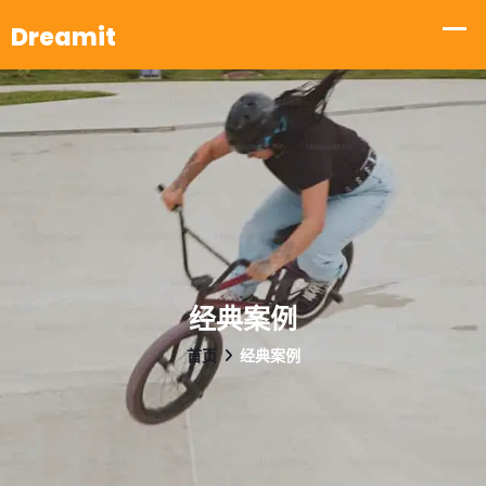
经典案例
首页
经典案例