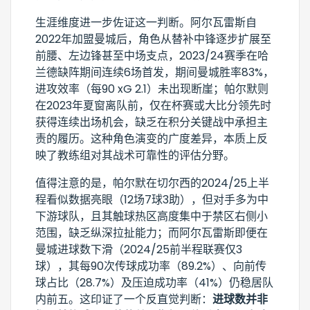
生涯维度进一步佐证这一判断。阿尔瓦雷斯自
2022年加盟曼城后，角色从替补中锋逐步扩展至
前腰、左边锋甚至中场支点，2023/24赛季在哈
兰德缺阵期间连续6场首发，期间曼城胜率83%，
进攻效率（每90 xG 2.1）未出现断崖；帕尔默则
在2023年夏窗离队前，仅在杯赛或大比分领先时
获得连续出场机会，缺乏在积分关键战中承担主
责的履历。这种角色演变的广度差异，本质上反
映了教练组对其战术可靠性的评估分野。
值得注意的是，帕尔默在切尔西的2024/25上半
程看似数据亮眼（12场7球3助），但对手多为中
下游球队，且其触球热区高度集中于禁区右侧小
范围，缺乏纵深拉扯能力；而阿尔瓦雷斯即便在
曼城进球数下滑（2024/25前半程联赛仅3
球），其每90次传球成功率（89.2%）、向前传
球占比（28.7%）及压迫成功率（41%）仍稳居队
内前五。这印证了一个反直觉判断：
进球数并非