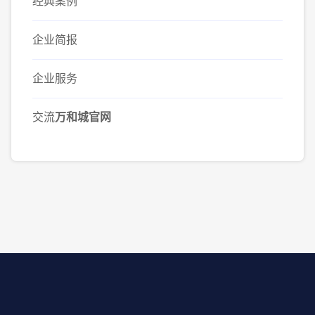
经典案例
企业简报
企业服务
交流
万和城官网