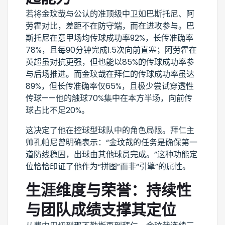
若将金玟哉与公认的准顶级中卫如巴斯托尼、阿
劳霍对比，差距不在防守端，而在进攻参与。巴
斯托尼在意甲场均传球成功率92%，长传准确率
78%，且每90分钟完成1.5次向前直塞；阿劳霍在
英超虽对抗更强，但也能以85%的传球成功率参
与后场推进。而金玟哉在拜仁的传球成功率虽达
89%，但长传准确率仅65%，且极少尝试穿透性
传球——他的触球70%集中在本方半场，向前传
球占比不足20%。
这决定了他在控球型球队中的角色局限。拜仁主
帅孔帕尼曾明确表示：“金玟哉的任务是确保第一
道防线稳固，出球由其他球员完成。”这种功能定
位恰恰印证了他作为“拼图”而非“引擎”的属性。
生涯维度与荣誉：持续性
与团队成绩支撑其定位