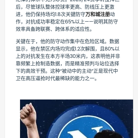
后，尽管球队整体控球率更高、防线压上更激
进，他仍保持场均1.8次关键防守
万和城注册
动
作，对抗成功率稳定在65%以上——说明其防守
效率具备跨联赛、跨体系的适应性。
关键在于，他的防守动作集中在危险区域。数据
显示，他在禁区内场均完成1.2次解围，且80%以
上的对抗发生在本方半场30米内，这表明他并非
靠频繁上抢制造数据，而是精准预判与站位选择
下的高效干预。这种“被动中的主动”正是现代中
卫在高压逼抢时代最稀缺的能力之一。