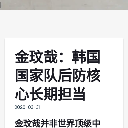
金玟哉：韩国
国家队后防核
心长期担当
2026-03-31
金玟哉并非世界顶级中