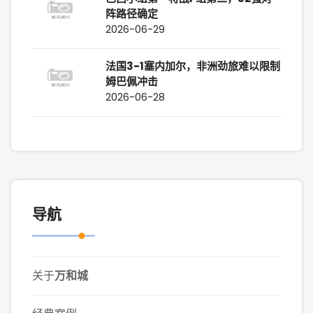
阵路径确定
2026-06-29
法国3-1塞内加尔，非洲劲旅难以限制
姆巴佩冲击
2026-06-28
导航
关于
万和城