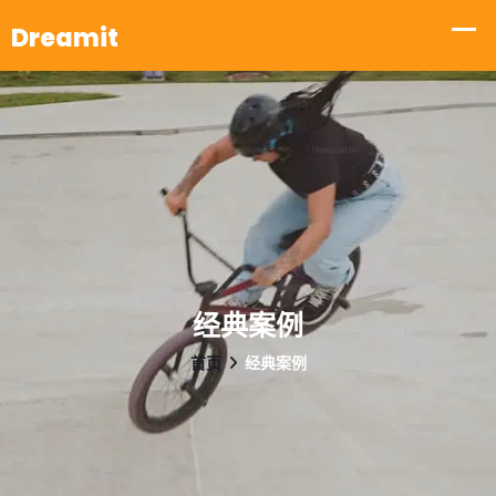
经典案例
首页
经典案例