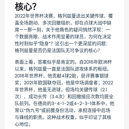
核心？
2022年世界杯决赛，格列兹曼送出关键传球、覆
盖全场跑动、多次回撤组织，却在点球大战中缺
席——那一刻，关于他角色的疑问悄然浮现：一
个数据亮眼、战术作用显著的球员，为何在决定
性时刻似乎“隐身”？这引出一个更深层的问题：
格列兹曼是否仍是法国队无可争议的核心？
表面上看，答案似乎是肯定的。自2016年欧洲杯
以来，格列兹曼一直是法国队进攻体系的枢纽。
2018年世界杯，他贡献4球2助，获评赛事银球
奖；2021年欧国联夺冠，他是中场调度者；2022
年世界杯，他虽无进球，但场均关键传球（2.1
次）、成功长传（3.4次）和回撤接应次数均居全
队前列。在德尚的3-4-1-2或4-2-3-1体系中，他
常以“伪九号”或前腰身份活动，承担连接中后场
与锋线的职责。这种战术权重，似乎印证了其核
心地位。