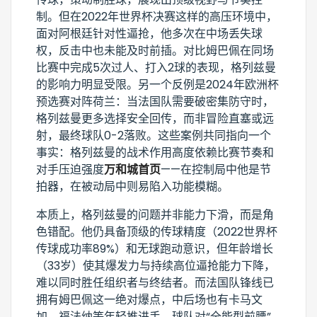
制。但在2022年世界杯决赛这样的高压环境中，
面对阿根廷针对性逼抢，他多次在中场丢失球
权，反击中也未能及时前插。对比姆巴佩在同场
比赛中完成5次过人、打入2球的表现，格列兹曼
的影响力明显受限。另一个反例是2024年欧洲杯
预选赛对阵荷兰：当法国队需要破密集防守时，
格列兹曼更多选择安全回传，而非冒险直塞或远
射，最终球队0-2落败。这些案例共同指向一个
事实：格列兹曼的战术作用高度依赖比赛节奏和
对手压迫强度
万和城首页
——在控制局中他是节
拍器，在被动局中则易陷入功能模糊。
本质上，格列兹曼的问题并非能力下滑，而是角
色错配。他仍具备顶级的传球精度（2022世界杯
传球成功率89%）和无球跑动意识，但年龄增长
（33岁）使其爆发力与持续高位逼抢能力下降，
难以同时胜任组织者与终结者。而法国队锋线已
拥有姆巴佩这一绝对爆点，中后场也有卡马文
加、福法纳等年轻推进手，球队对“全能型前腰”