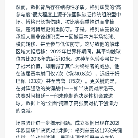
然而，数据背后存在结构性矛盾。格列兹曼的“高
参与度”很大程度上源于法国队缺乏传统组织型中
场。博格巴长期伤缺，拉比奥偏重推进而非梳
理，楚阿梅尼更侧重防守。于是，格列兹曼被迫
承担大量非锋线职责——回撤至本方半场接球、
横向转移、甚至参与低位防守。这导致他的触球
区域大幅后移：2022年世界杯期间，其平均触球
位置比2018年靠后近10米。这种角色转变虽提升
了战术价值，却削弱了其作为终结者的威胁。他
在该届赛事射门仅7次（场均0.8次），远低于姆
巴佩（23次）甚至吉鲁（15次）。更关键的是，
在对阵强敌的关键战中——如半决赛对摩洛哥、
决赛对阿根廷——他未能制造决定性机会或进
球。数据上的“全面”掩盖了高强度对抗下创造力
的衰减。
场景验证进一步揭示问题。成立案例出现在2021
年欧国联半决赛对比利时：格列兹曼送出2次关键
传球，策动制胜球，展现出顶级视野与节奏控