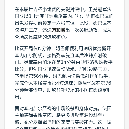
在本届世界杯小组赛的关键对决中，卫冕冠军法
国队以3-1力克非洲劲旅塞内加尔，凭借姆巴佩的
出色发挥提前锁定十六强席位。此役，姆巴佩不
仅梅开二度，还送
万和城
出一次关键助攻，成为
全场最具威胁的进攻核心。
比赛开局仅12分钟，姆巴佩便利用速度优势撕开
塞内加尔防线，接格列兹曼直塞后冷静推射破
门。尽管塞内加尔在第34分钟由迪亚洛头球扳平
比分，但法国队迅速调整战术，加强边路压迫。
下半场第58分钟，姆巴佩内切后低射远角得手，
完成个人本届赛事第4粒进球；随后他又在第76
分钟精准传中，助攻替补登场的小图拉姆锁定胜
局。
面对塞内加尔严密的中场绞杀和身体对抗，法国
主帅德尚果断变阵，将更多进攻资源倾斜至左
路，充分发挥姆巴佩的速度与突破能力。这一调