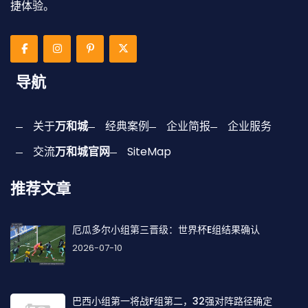
捷体验。
导航
关于
万和城
经典案例
企业简报
企业服务
交流
万和城官网
SiteMap
推荐文章
厄瓜多尔小组第三晋级：世界杯E组结果确认
2026-07-10
巴西小组第一将战F组第二，32强对阵路径确定