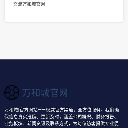
交流
万和城官网
万和城|官方网站——权威官方渠道，全方位服务。我们确
保信息真实准确、更新及时，涵盖公司概况、财务报告、
业务板块、新闻资讯及联系方式，为每位访客提供专业便