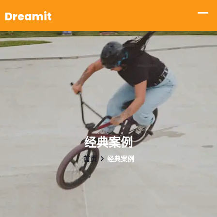
经典案例
首页
经典案例