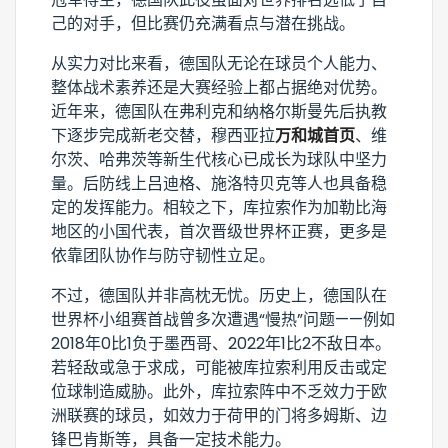
己的对手，但比赛仍充满看点与潜在挑战。
从实力对比来看，德国队无论在球员个人能力、
整体战术素养还是大赛经验上都占据绝对优势。
近年来，德国队在弗利克和纳格尔斯曼先后执教
下逐步完成新老交替，穆西亚拉
万和城首页
、维
尔茨、哈弗茨等新生代核心已成长为球队中坚力
量。后防线上吕迪格、施洛特贝克等人也具备稳
定的发挥能力。相较之下，库拉索作为加勒比海
地区的小国代表，首次晋级世界杯正赛，更多是
依靠团队协作与防守韧性立足。
不过，德国队并非高枕无忧。历史上，德国队在
世界杯小组赛首战曾多次遭遇“慢热”问题——例如
2018年0比1负于墨西哥、2022年1比2不敌日本。
若轻敌或急于求成，可能被库拉索利用反击或定
位球制造威胁。此外，库拉索阵中不乏效力于欧
洲联赛的球员，如效力于荷甲的门将多姆斯、边
锋巴肯斯等，具备一定技术能力。