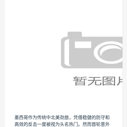
墨西哥作为传统中北美劲旅，凭借稳健的防守和
高效的反击一度被视为头名热门。然而首轮意外