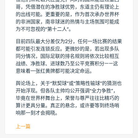
哥，凭借潜在的净胜球优势，东道主仍有理论上
的出线可能。更重要的是，作为首次承办世界杯
的非洲国家，南非球迷的热情与主场氛围可能成
为不可忽视的“第十二人”。
目前四队最大分差仅为2分，任何一场比赛的结果
都可能引发连锁反应。更微妙的是，若出现多队
同分情况，国际足联的排名规则将依次比较相互
战绩、净胜球、进球数乃至公平竞赛积分——这
意味着一张红黄牌都可能决定命运。
舆论场上，关于“默契球”或“策略性输球”的猜测也
开始浮现。但各队主帅均公开强调“全力争胜”，
毕竟在世界杯舞台上，荣誉与尊严往往比精巧的
算计更具分量。真正的悬念，或许要等到终场哨
响那一刻才会揭晓。
上一篇