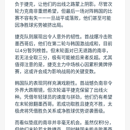
负于捷克，让他们的出线之路蒙上阴影。尽管次
轮力克南非重燃希望，但最后一场对阵韩国的比
赛不容有失——一旦战平或落败，他们甚至可能
因净胜球劣势被挤出局。
捷克队则展现出令人意外的韧性。首战爆冷击败
墨西哥后，他们在第二轮与韩国激战成和，目前
以4分暂列榜首。但末轮面对已无退路的南非，
若无法全取三分，极有可能被后来者反超。尤其
值得注意的是，捷克主力中场核心因累积黄牌停
赛，这或许会成为影响战局的关键变数。
韩国队的表现同样充满戏剧性。首战憾负南非令
外界大跌眼镜，但次轮逼平捷克保留了出线火
种。凭借年轻球员的速度与拼劲，他们仍有希望
在末轮掀翻墨西哥。若成功取胜且捷克不胜，太
极虎将凭借胜负关系或净胜球优势逆袭晋级。
而看似垫底的南非并非毫无机会。虽然仅积1分，
但他们末轮若大胜捷克，同时韩国未能击败墨西