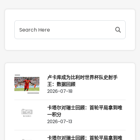
卢卡库成为比利时世界杯队史射手
王：数据回顾
2026-07-18
卡塔尔对瑞士回顾：首轮平局拿到唯
一积分
2026-07-13
卡塔尔对瑞士回顾：首轮平局拿到唯