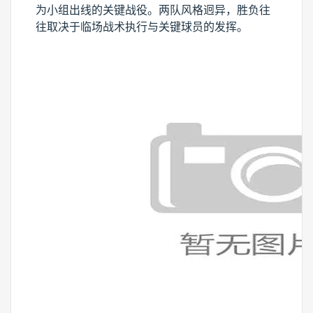
为小组出线的关键战役。两队风格迥异，胜负往
往取决于临场战术执行与关键球员的发挥。