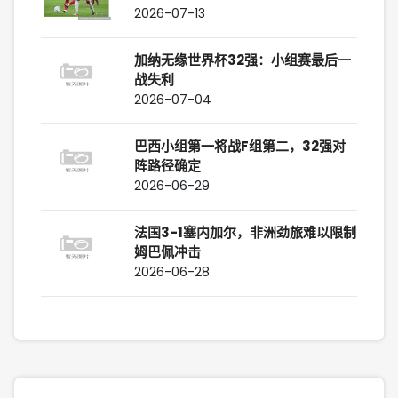
2026-07-13
加纳无缘世界杯32强：小组赛最后一
战失利
2026-07-04
巴西小组第一将战F组第二，32强对
阵路径确定
2026-06-29
法国3-1塞内加尔，非洲劲旅难以限制
姆巴佩冲击
2026-06-28