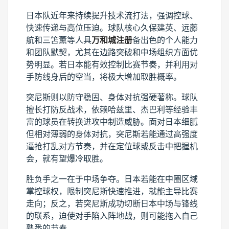
日本队近年来持续提升技术流打法，强调控球、
快速传递与高位压迫。球队核心久保建英、远藤
航和三笘薰等人具
万和城注册
备出色的个人能力
和团队默契，尤其在边路突破和中场组织方面优
势明显。若日本能有效控制比赛节奏，并利用对
手防线身后的空当，将极大增加取胜概率。
突尼斯则以防守稳固、身体对抗强硬著称。球队
擅长打防反战术，依赖哈兹里、杰巴利等经验丰
富的球员在转换进攻中制造威胁。面对日本细腻
但相对薄弱的身体对抗，突尼斯若能通过高强度
逼抢打乱对方节奏，并在定位球或反击中把握机
会，就有望爆冷取胜。
胜负手之一在于中场争夺。日本若能在中圈区域
掌控球权，限制突尼斯快速推进，就能主导比赛
走向；反之，若突尼斯成功切断日本中场与锋线
的联系，迫使对手陷入阵地战，则可能拖入自己
熟悉的节奏。