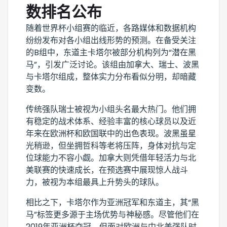
数排名公布
随着世界杯小组赛的临近，各路媒体和数据机构
纷纷发布对各小组出线形势的预测。在备受关注
的B组中，东道主卡塔尔被部分机构列为“潜在黑
马”，引发广泛讨论。该组由加拿大、瑞士、波黑
与卡塔尔组成，整体实力分布看似分明，却暗藏
变数。
传统强队瑞士被视为小组头名最大热门。他们拥
有稳定的战术体系、经验丰富的核心球员以及近
年来在欧洲杯和欧国联中的出色表现。波黑虽星
光稍逊，但坐拥哲科等老将压阵，身体对抗与定
位球能力不容小觑。加拿大则凭借年轻活力与北
美联赛的快速成长，在预选赛中展现惊人战斗
力，被视为本组最具上升势头的球队。
相比之下，卡塔尔作为亚洲冠军和东道主，其“黑
马”标签更多源于主场优势与神秘感。尽管他们在
2019年亚洲杯夺冠，但面对欧洲与中北美强队时