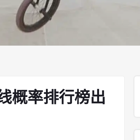
线概率排行榜出