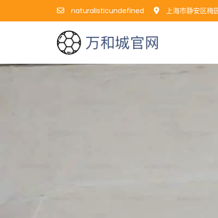
naturalisticundefined
上海市静安区梅园路