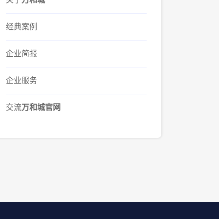
经典案例
企业简报
企业服务
交流
万和城官网