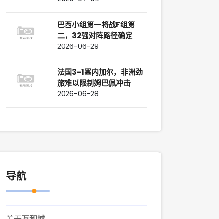
巴西小组第一将战F组第
二，32强对阵路径确定
2026-06-29
法国3-1塞内加尔，非洲劲
旅难以限制姆巴佩冲击
2026-06-28
导航
关于
万和城