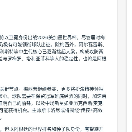
队将以卫冕身份出战2026美加墨世界杯。尽管届时梅
他仍极有可能领衔球队出征。除梅西外，阿尔瓦雷斯、
卡利斯特等中生代核心已逐渐挑起大梁，构成攻防两
验与罗梅罗、塔利亚菲科等人的稳定性，也将是阿根
的关键节点。梅西若继续参赛，更多将扮演精神领袖
核心。球队需要在保留冠军班底经验的同时，加速启
证明自己的前锋，以及中场新星如亚历克西斯·麦克
可能获得机会。主帅斯卡洛尼或将围绕“传控+高效
。
晓，但以阿根廷的世界排名和种子队身份，有望避开