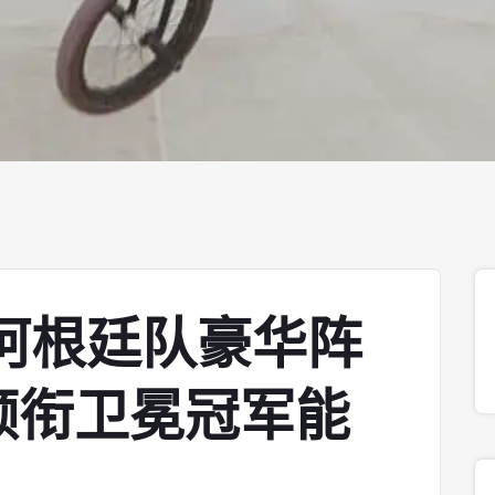
杯阿根廷队豪华阵
领衔卫冕冠军能