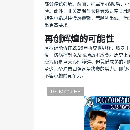
部分传统强敌。然而，扩军至48队后，
险。此外，北美高温与长途奔波对南美球
避免重蹈过往慢热覆辙。若顺利出线，淘
出更高要求。
再创辉煌的可能性
阿根廷能否在2026年再夺世界杯，取决
度、伤病控制以及临场战术应变。历史上尚
魔咒仍是巨大心理障碍。但凭借成熟的团
至少具备冲击四强甚至决赛的实力。即便
不容小觑的竞争力。