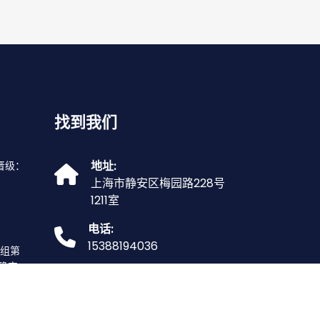
找到我们
地址:
晋级：
上海市静安区梅园路228号
1211室
电话:
15388194036
F组第
确定
邮箱:
naturalisticundefined