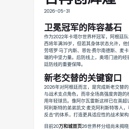
2026-05-31
卫冕冠军的阵容基石
作为2022年卡塔尔世界杯冠军，阿根廷
西将年满39岁，但若其身体状态允许，
劳塔罗·马丁内斯、恩佐·费尔南德斯、麦
端的中坚力量。后防线上，奥塔门迪的经
廷防线的重要保障。
新老交替的关键窗口
2026年对阿根廷而言，是完成新老交替
与战术支点角色，而非全场高强度奔跑的
用年轻球员。像阿尔瓦雷斯这样已在英超
阿利斯特的弟弟凯文·麦克阿利斯特等人，
反击”的体系，打造更具适应性的战术架构
目前20
万和城首页
26世界杯分组尚未揭