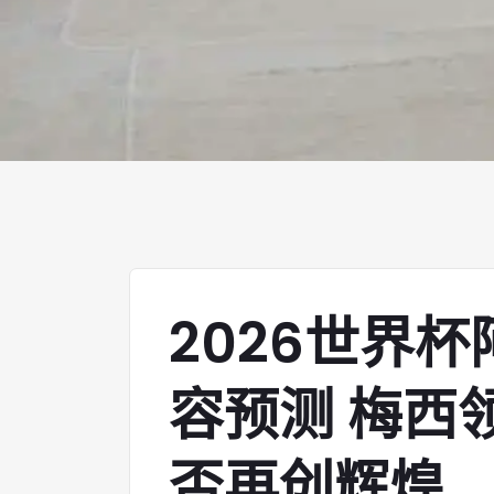
2026世界
容预测 梅西
否再创辉煌