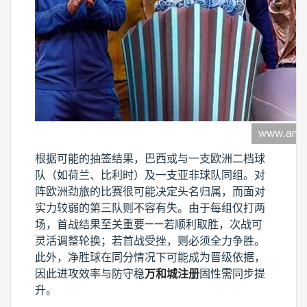
根据可能的抽签结果，巴西或与一支欧洲二档球
队（如荷兰、比利时）及一支亚非球队同组。对
阵欧洲劲旅的比赛很可能决定头名归属，而面对
实力较弱的第三队则不容有失。由于每组仅打两
场，首战结果至关重要——若顺利取胜，次战可
灵活调整轮换；若首战受挫，则必须全力争胜。
此外，净胜球在同分情况下可能成为晋级依据，
因此进攻效率与防守稳
万和城注册
固性需同步提
升。