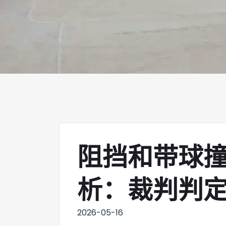
阻挡和带球
析：裁判判
2026-05-16