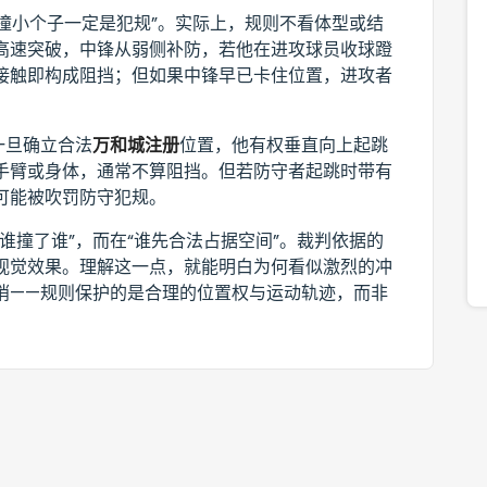
子撞小个子一定是犯规”。实际上，规则不看体型或结
高速突破，中锋从弱侧补防，若他在进攻球员收球蹬
接触即构成阻挡；但如果中锋早已卡住位置，进攻者
一旦确立合法
万和城注册
位置，他有权垂直向上起跳
手臂或身体，通常不算阻挡。但若防守者起跳时带有
可能被吹罚防守犯规。
谁撞了谁”，而在“谁先合法占据空间”。裁判依据的
视觉效果。理解这一点，就能明白为何看似激烈的冲
哨——规则保护的是合理的位置权与运动轨迹，而非