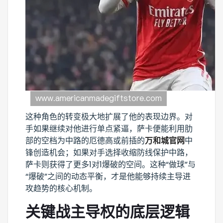
这种角色的转变极大地扩展了他的表现边界。对
手如果继续对他进行单点紧逼，萨卡便能利用肋
部的空档为中路的厄德高或前插的
万和城官网
中
锋创造机会；如果对手选择收缩防线保护中路，
萨卡则获得了更多1对1爆破的空间。这种“做球”与
“爆破”之间的动态平衡，才是他能够持续主导进
攻趋势的核心机制。
关键战主导权的底层逻辑