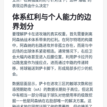
支点？在高强度的防守针对性下，这种“爆破”的
表现边界由什么决定？
体系红利与个人能力的边
界划分
要理解萨卡在进攻端的真实权重，首先需要剥离
阿森纳战术体系带来的红利。在阿尔特塔的构建
中，阿森纳的右路进攻并非孤立存在，而是与中
后场的出球体系紧密相连。通常情况下，右后卫
会大幅内收甚至进入后腰位置，利用萨卡拉开的
边路宽度作为接应点，进而通过中路的传递转
移，将球输送到萨卡脚下，形成局部多打少的机
会。
数据层面显示，萨卡在进攻三区的触球次数和创
造预期助攻（xA）的数据长期处于高位，但这其
中有相当一部分得益于球队对他使用率的极致挖
掘——他是阿森纳在右肋部唯一的解决方案。这
种战术地位固然证明了他的重要性，但也掩盖了