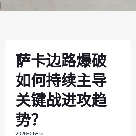
萨卡边路爆破
如何持续主导
关键战进攻趋
势？
2026-05-14