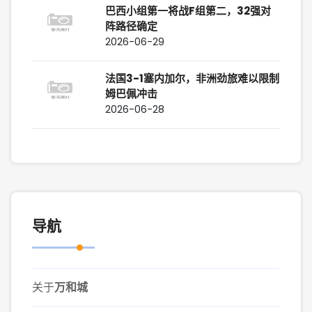
巴西小组第一将战F组第二，32强对
阵路径确定
2026-06-29
法国3-1塞内加尔，非洲劲旅难以限制
姆巴佩冲击
2026-06-28
导航
关于
万和城