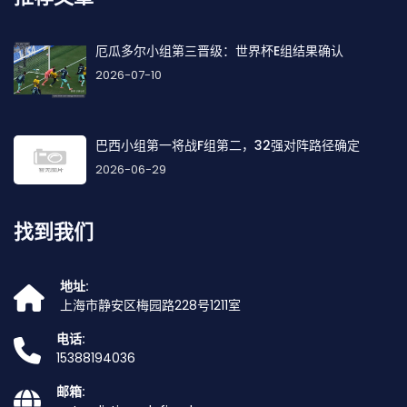
厄瓜多尔小组第三晋级：世界杯E组结果确认
2026-07-10
巴西小组第一将战F组第二，32强对阵路径确定
2026-06-29
找到我们
地址:
上海市静安区梅园路228号1211室
电话:
15388194036
邮箱: